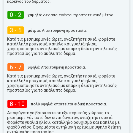
καρκίνος του δέρματος.
0 - 2
χαμηλό:
Δεν απαιτούνται προστατευτικά μέτρα.
3 - 5
μέτριο:
Απαιτούμενη προστασία.
Κατά τις μεσημεριανές ώρες, αναζητήστε σκιά, φορέστε
κατάλληλο ρουχισμό, καπέλο και γυαλιά ηλίου,
χρησιμοποιήστε αντηλιακό με επαρκή δείκτη αντηλιακής
προστασίας για το ακάλυπτο δέρμα.
6 - 7
υψηλό:
Απαιτούμενη προστασία.
Κατά τις μεσημεριανές ώρες, αναζητήστε σκιά, φορέστε
κατάλληλο ρουχισμό, καπέλο και γυαλιά ηλίου,
χρησιμοποιήστε αντηλιακό με επαρκή δείκτη αντηλιακής
προστασίας για το ακάλυπτο δέρμα.
8 - 10
πολύ υψηλό:
απαιτείται ειδική προστασία.
Αποφύγετε να βρίσκεστε σε εξωτερικούς χώρους το
μεσημέρι. Εάν αυτό δεν είναι δυνατόν, αναζητήστε σκιά.
Φορέστε γυαλιά ηλίου, κατάλληλο ρουχισμό και καπέλο με
φαρδύ γείσο. Εφαρμόστε αντηλιακή κρέμα με υψηλό δείκτη
αντηλιακής προστασίας.