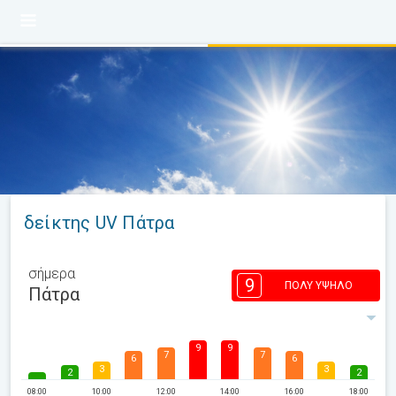
δείκτης UV Πάτρα
σήμερα
9
ΠΟΛΎ ΥΨΗΛΌ
Πάτρα
9
9
7
7
6
6
3
3
2
2
08:00
10:00
12:00
14:00
16:00
18:00