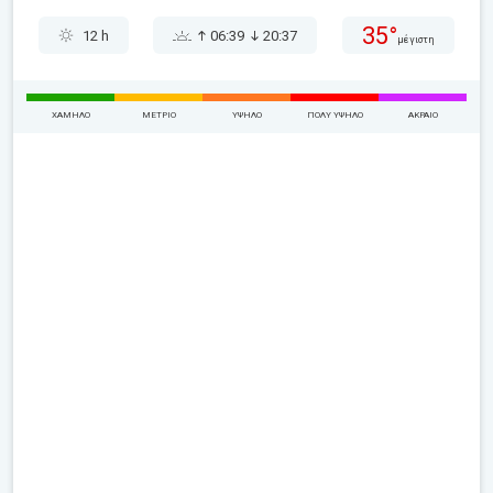
35°
12 h
06:39
20:37
μέγιστη
ΧΑΜΗΛΌ
ΜΈΤΡΙΟ
ΥΨΗΛΌ
ΠΟΛΎ ΥΨΗΛΌ
ΑΚΡΑΊΟ