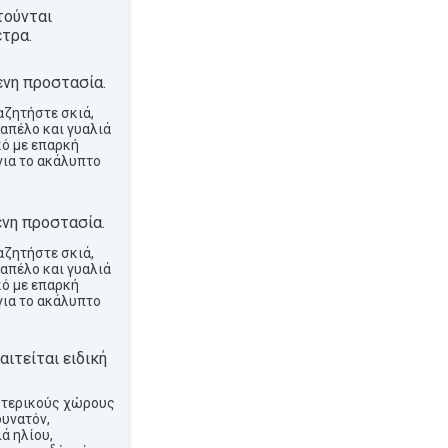
τούνται
τρα.
νη προστασία.
αζητήστε σκιά,
απέλο και γυαλιά
κό με επαρκή
για το ακάλυπτο
νη προστασία.
αζητήστε σκιά,
απέλο και γυαλιά
κό με επαρκή
για το ακάλυπτο
ιτείται ειδική
ωτερικούς χώρους
δυνατόν,
ά ηλίου,