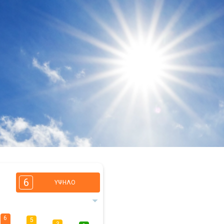
6
ΥΨΗΛΌ
6
5