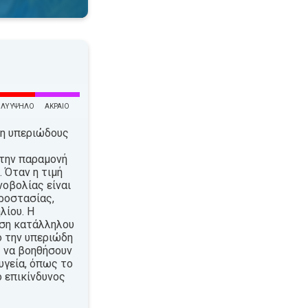
ΛΎ ΥΨΗΛΌ
ΑΚΡΑΊΟ
τη υπεριώδους
την παραμονή
 Όταν η τιμή
νοβολίας είναι
ροστασίας,
λίου. Η
ήση κατάλληλου
ό την υπεριώδη
 να βοηθήσουν
υγεία, όπως το
ο επικίνδυνος