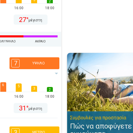
3
2
16:00
18:00
27°
μέγιστη
ΟΛΎ ΥΨΗΛΌ
ΑΚΡΑΊΟ
Πώς να αποφύγετε τα ηλιακά ε
7
ΥΨΗΛΌ
6
5
3
2
16:00
18:00
31°
μέγιστη
Συμβουλές για προστασία
Πώς να αποφύγετε 
3
ΜΈΤΡΙΟ