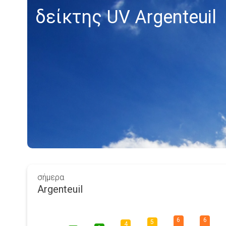
δείκτης UV Argenteuil
σήμερα
Argenteuil
6
6
5
4