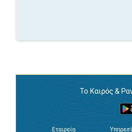
Το Καιρός & Ρα
Εταιρεία
Υπηρεσ