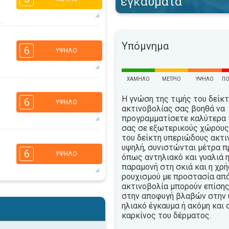
εγκαύματα
3
3
2
2
Υπόμνημα
16:00
18:00
6
ΥΨΗΛΌ
33°
μέγιστη
ΧΑΜΗΛΌ
ΜΈΤΡΙΟ
ΥΨΗΛΌ
ΠΟ
6
4
3
2
Η γνώση της τιμής του δείκ
6
ΥΨΗΛΌ
16:00
18:00
ακτινοβολίας σας βοηθά να
προγραμματίσετε καλύτερα 
32°
σας σε εξωτερικούς χώρους.
μέγιστη
του δείκτη υπεριώδους ακτι
5
4
3
2
υψηλή, συνιστώνται μέτρα π
6
ΥΨΗΛΌ
όπως αντηλιακό και γυαλιά η
16:00
18:00
παραμονή στη σκιά και η χρ
32°
ρουχισμού με προστασία απ
μέγιστη
ακτινοβολία μπορούν επίσης
5
4
στην αποφυγή βλαβών στην 
3
2
ηλιακό έγκαυμα ή ακόμη και 
16:00
18:00
καρκίνος του δέρματος.