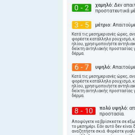
37°
μέγιστη
χαμηλό:
Δεν απαι
0 - 2
προστατευτικά μέ
3 - 5
μέτριο:
Απαιτούμε
Κατά τις μεσημεριανές ώρες, αν
φορέστε κατάλληλο ρουχισμό, κ
ηλίου, χρησιμοποιήστε αντηλια
δείκτη αντηλιακής προστασίας 
δέρμα.
6 - 7
υψηλό:
Απαιτούμε
Κατά τις μεσημεριανές ώρες, αν
φορέστε κατάλληλο ρουχισμό, κ
ηλίου, χρησιμοποιήστε αντηλια
δείκτη αντηλιακής προστασίας 
δέρμα.
πολύ υψηλό:
απα
8 - 10
προστασία.
Αποφύγετε να βρίσκεστε σε εξ
το μεσημέρι. Εάν αυτό δεν είναι 
αναζητήστε σκιά. Φορέστε γυαλι