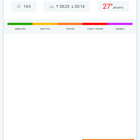
27°
14 h
05:23
20:14
μέγιστη
ΧΑΜΗΛΌ
ΜΈΤΡΙΟ
ΥΨΗΛΌ
ΠΟΛΎ ΥΨΗΛΌ
ΑΚΡΑΊΟ