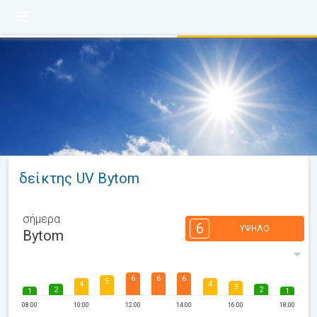
δείκτης UV Bytom
σήμερα
6
ΥΨΗΛΌ
Bytom
6
6
6
5
4
4
3
2
2
1
1
08:00
10:00
12:00
14:00
16:00
18:00