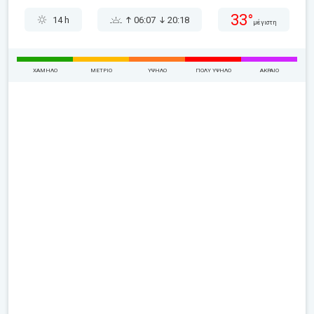
33°
14 h
06:07
20:18
μέγιστη
ΧΑΜΗΛΌ
ΜΈΤΡΙΟ
ΥΨΗΛΌ
ΠΟΛΎ ΥΨΗΛΌ
ΑΚΡΑΊΟ