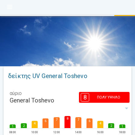
δείκτης UV General Toshevo
αύριο
8
ΠΟΛΎ ΥΨΗΛΌ
General Toshevo
8
7
7
6
6
4
4
2
2
1
1
08:00
10:00
12:00
14:00
16:00
18:00