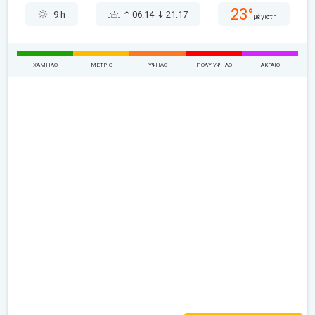
23°
9 h
06:14
21:17
μέγιστη
ΧΑΜΗΛΌ
ΜΈΤΡΙΟ
ΥΨΗΛΌ
ΠΟΛΎ ΥΨΗΛΌ
ΑΚΡΑΊΟ