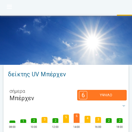
δείκτης UV Μπέρχεν
σήμερα
6
ΥΨΗΛΌ
Μπέρχεν
6
5
4
3
3
2
2
2
2
1
08:00
10:00
12:00
14:00
16:00
18:00