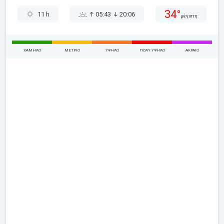
34°
11 h
05:43
20:06
μέγιστη
ΧΑΜΗΛΌ
ΜΈΤΡΙΟ
ΥΨΗΛΌ
ΠΟΛΎ ΥΨΗΛΌ
ΑΚΡΑΊΟ