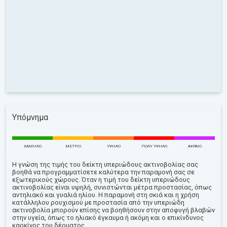
Υπόμνημα
ΧΑΜΗΛΌ
ΜΈΤΡΙΟ
ΥΨΗΛΌ
ΠΟΛΎ ΥΨΗΛΌ
ΑΚΡΑΊΟ
Η γνώση της τιμής του δείκτη υπεριώδους ακτινοβολίας σας
βοηθά να προγραμματίσετε καλύτερα την παραμονή σας σε
εξωτερικούς χώρους. Όταν η τιμή του δείκτη υπεριώδους
ακτινοβολίας είναι υψηλή, συνιστώνται μέτρα προστασίας, όπως
αντηλιακό και γυαλιά ηλίου. Η παραμονή στη σκιά και η χρήση
κατάλληλου ρουχισμού με προστασία από την υπεριώδη
ακτινοβολία μπορούν επίσης να βοηθήσουν στην αποφυγή βλαβών
στην υγεία, όπως το ηλιακό έγκαυμα ή ακόμη και ο επικίνδυνος
καρκίνος του δέρματος.