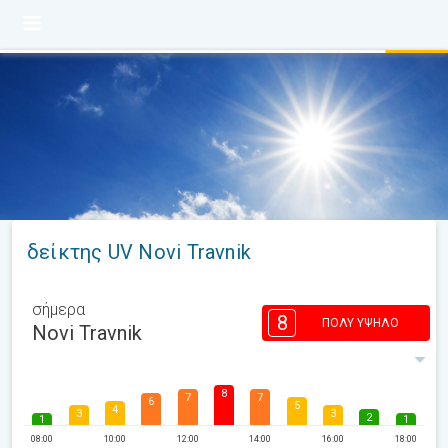
δείκτης UV Novi Travnik
σήμερα
8
ΠΟΛΎ ΥΨΗΛΌ
Novi Travnik
8
7
7
6
5
4
3
3
2
1
1
08:00
10:00
12:00
14:00
16:00
18:00