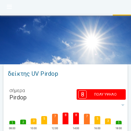
δείκτης UV Pirdop
σήμερα
8
ΠΟΛΎ ΥΨΗΛΌ
Pirdop
8
8
7
7
5
5
3
3
2
1
1
08:00
10:00
12:00
14:00
16:00
18:00