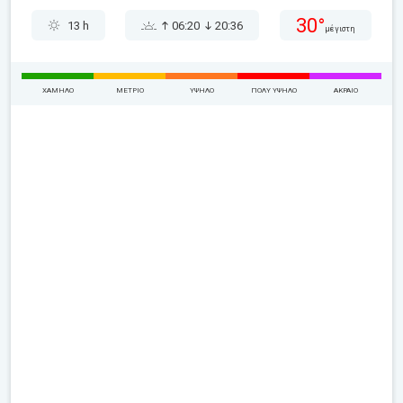
30°
13 h
06:20
20:36
μέγιστη
ΧΑΜΗΛΌ
ΜΈΤΡΙΟ
ΥΨΗΛΌ
ΠΟΛΎ ΥΨΗΛΌ
ΑΚΡΑΊΟ