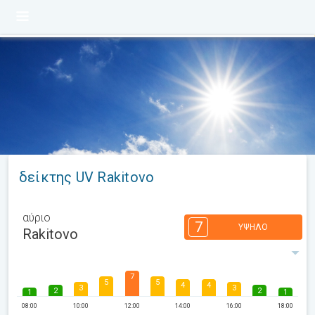
δείκτης UV Rakitovo
αύριο
7
ΥΨΗΛΌ
Rakitovo
7
5
5
4
4
3
3
2
2
1
1
08:00
10:00
12:00
14:00
16:00
18:00