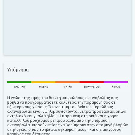
Υπόμνημα
ΧΑΜΗΛΌ
ΜΈΤΡΙΟ
ΥΨΗΛΌ
ΠΟΛΎ ΥΨΗΛΌ
ΑΚΡΑΊΟ
Η γνώση της τιμής του δείκτη υπεριώδους ακτινοβολίας σας
βοηθά να προγραμματίσετε καλύτερα την παραμονή σας σε
εξωτερικούς χώρους. Όταν η τιμή του δείκτη υπεριώδους
ακτινοβολίας είναι υψηλή, συνιστώνται μέτρα προστασίας, όπως
αντηλιακό και γυαλιά ηλίου. Η παραμονή στη σκιά και η χρήση
κατάλληλου ρουχισμού με προστασία από την υπεριώδη
ακτινοβολία μπορούν επίσης να βοηθήσουν στην αποφυγή βλαβών
στην υγεία, όπως το ηλιακό έγκαυμα ή ακόμη και ο επικίνδυνος
καρκίνος του δέρματος.