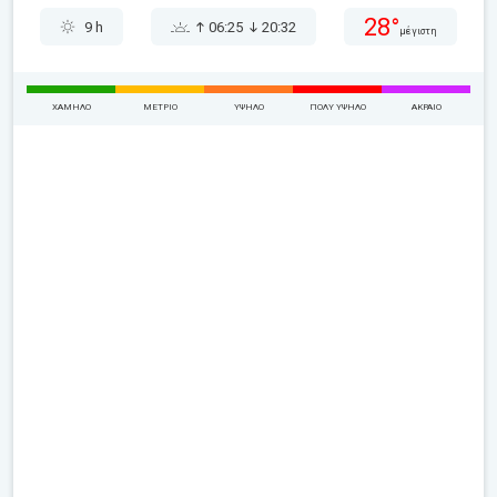
28°
9 h
06:25
20:32
μέγιστη
ΧΑΜΗΛΌ
ΜΈΤΡΙΟ
ΥΨΗΛΌ
ΠΟΛΎ ΥΨΗΛΌ
ΑΚΡΑΊΟ