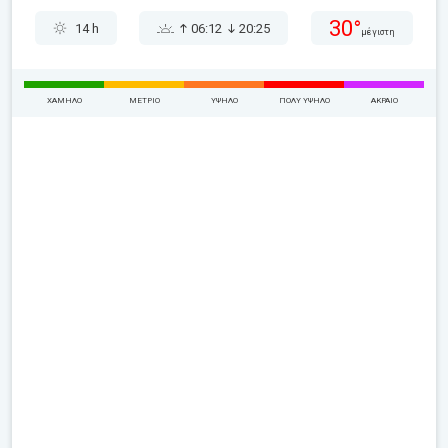
30°
14 h
06:12
20:25
μέγιστη
ΧΑΜΗΛΌ
ΜΈΤΡΙΟ
ΥΨΗΛΌ
ΠΟΛΎ ΥΨΗΛΌ
ΑΚΡΑΊΟ