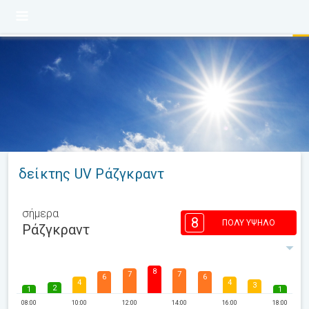
δείκτης UV Ράζγκραντ
σήμερα
8
ΠΟΛΎ ΥΨΗΛΌ
Ράζγκραντ
8
7
7
6
6
4
4
3
2
1
1
08:00
10:00
12:00
14:00
16:00
18:00