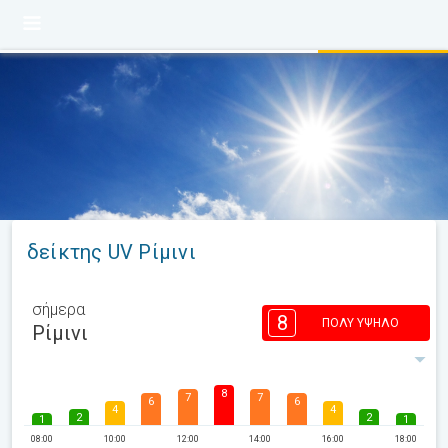
δείκτης UV Ρίμινι
σήμερα
8
ΠΟΛΎ ΥΨΗΛΌ
Ρίμινι
8
7
7
6
6
4
4
2
2
1
1
08:00
10:00
12:00
14:00
16:00
18:00