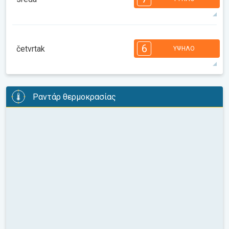
08:00
10:00
12:00
14:00
16:00
18:00
34°
13 h
06:08
20:20
μέγιστη
7
6
6
5
5
4
3
2
2
1
1
6
četvrtak
ΥΨΗΛΌ
08:00
10:00
12:00
14:00
16:00
18:00
32°
13 h
06:09
20:19
μέγιστη
6
6
6
6
5
4
4
3
2
2
1
Ραντάρ θερμοκρασίας
08:00
10:00
12:00
14:00
16:00
18:00
31°
13 h
06:10
20:17
μέγιστη