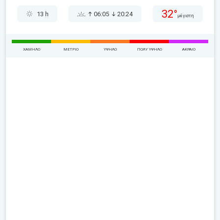
32°
13 h
06:05
20:24
μέγιστη
ΧΑΜΗΛΌ
ΜΈΤΡΙΟ
ΥΨΗΛΌ
ΠΟΛΎ ΥΨΗΛΌ
ΑΚΡΑΊΟ