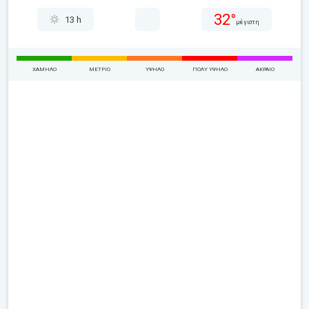
32°
13 h
μέγιστη
ΧΑΜΗΛΌ
ΜΈΤΡΙΟ
ΥΨΗΛΌ
ΠΟΛΎ ΥΨΗΛΌ
ΑΚΡΑΊΟ