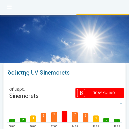
δείκτης UV Sinemorets
σήμερα
8
ΠΟΛΎ ΥΨΗΛΌ
Sinemorets
8
7
7
6
6
4
4
2
2
1
1
08:00
10:00
12:00
14:00
16:00
18:00