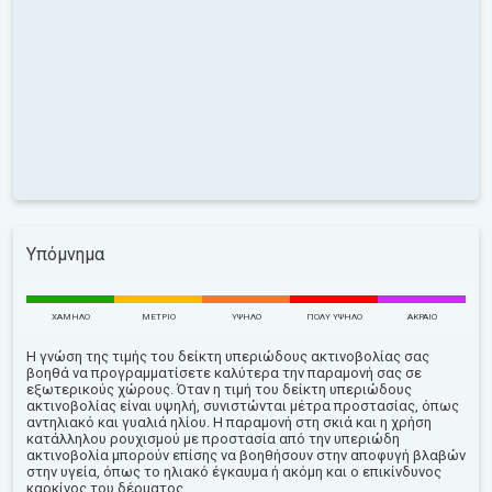
Υπόμνημα
ΧΑΜΗΛΌ
ΜΈΤΡΙΟ
ΥΨΗΛΌ
ΠΟΛΎ ΥΨΗΛΌ
ΑΚΡΑΊΟ
Η γνώση της τιμής του δείκτη υπεριώδους ακτινοβολίας σας
βοηθά να προγραμματίσετε καλύτερα την παραμονή σας σε
εξωτερικούς χώρους. Όταν η τιμή του δείκτη υπεριώδους
ακτινοβολίας είναι υψηλή, συνιστώνται μέτρα προστασίας, όπως
αντηλιακό και γυαλιά ηλίου. Η παραμονή στη σκιά και η χρήση
κατάλληλου ρουχισμού με προστασία από την υπεριώδη
ακτινοβολία μπορούν επίσης να βοηθήσουν στην αποφυγή βλαβών
στην υγεία, όπως το ηλιακό έγκαυμα ή ακόμη και ο επικίνδυνος
καρκίνος του δέρματος.