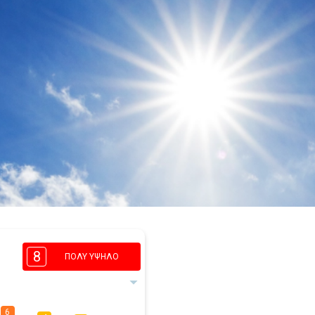
8
ΠΟΛΎ ΥΨΗΛΌ
6