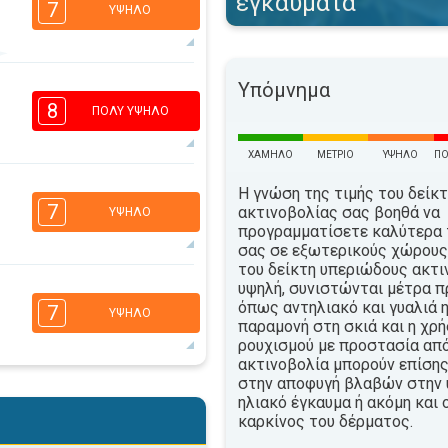
εγκαύματα
7
ΥΨΗΛΌ
6
Υπόμνημα
4
2
1
8
ΠΟΛΎ ΥΨΗΛΌ
16:00
18:00
35°
ΧΑΜΗΛΌ
ΜΈΤΡΙΟ
ΥΨΗΛΌ
ΠΟ
μέγιστη
7
Η γνώση της τιμής του δείκ
5
3
1
7
ακτινοβολίας σας βοηθά να
ΥΨΗΛΌ
16:00
18:00
προγραμματίσετε καλύτερα 
σας σε εξωτερικούς χώρους.
35°
του δείκτη υπεριώδους ακτι
μέγιστη
6
υψηλή, συνιστώνται μέτρα π
4
2
1
όπως αντηλιακό και γυαλιά η
7
ΥΨΗΛΌ
16:00
18:00
παραμονή στη σκιά και η χρ
ρουχισμού με προστασία απ
35°
ακτινοβολία μπορούν επίσης
μέγιστη
στην αποφυγή βλαβών στην 
5
4
ηλιακό έγκαυμα ή ακόμη και 
2
1
καρκίνος του δέρματος.
16:00
18:00