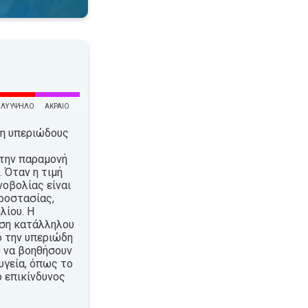
ΛΎ ΥΨΗΛΌ
ΑΚΡΑΊΟ
τη υπεριώδους
την παραμονή
 Όταν η τιμή
νοβολίας είναι
ροστασίας,
λίου. Η
ήση κατάλληλου
ό την υπεριώδη
 να βοηθήσουν
υγεία, όπως το
ο επικίνδυνος