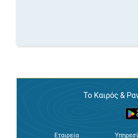
Το Καιρός & Ρα
Εταιρεία
Υπηρεσ