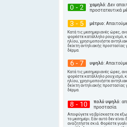
35°
χαμηλό:
Δεν απαι
μέγιστη
0 - 2
προστατευτικά μέ
3 - 5
μέτριο:
Απαιτούμε
Κατά τις μεσημεριανές ώρες, αν
φορέστε κατάλληλο ρουχισμό, κ
ηλίου, χρησιμοποιήστε αντηλια
δείκτη αντηλιακής προστασίας 
δέρμα.
6 - 7
υψηλό:
Απαιτούμε
Κατά τις μεσημεριανές ώρες, αν
φορέστε κατάλληλο ρουχισμό, κ
ηλίου, χρησιμοποιήστε αντηλια
δείκτη αντηλιακής προστασίας 
δέρμα.
πολύ υψηλό:
απα
8 - 10
προστασία.
Αποφύγετε να βρίσκεστε σε εξ
το μεσημέρι. Εάν αυτό δεν είναι 
αναζητήστε σκιά. Φορέστε γυαλι