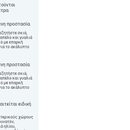
τούνται
τρα.
νη προστασία.
αζητήστε σκιά,
απέλο και γυαλιά
κό με επαρκή
για το ακάλυπτο
νη προστασία.
αζητήστε σκιά,
απέλο και γυαλιά
κό με επαρκή
για το ακάλυπτο
ιτείται ειδική
ωτερικούς χώρους
δυνατόν,
ά ηλίου,