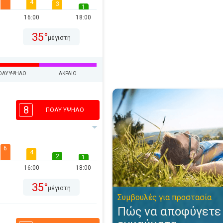
4
3
1
16:00
18:00
35°
μέγιστη
ΟΛΎ ΥΨΗΛΌ
ΑΚΡΑΊΟ
Πώς να αποφύγετε τα ηλιακά ε
8
ΠΟΛΎ ΥΨΗΛΌ
6
4
2
1
16:00
18:00
35°
μέγιστη
Συμβουλές για προστασία
Πώς να αποφύγετε 