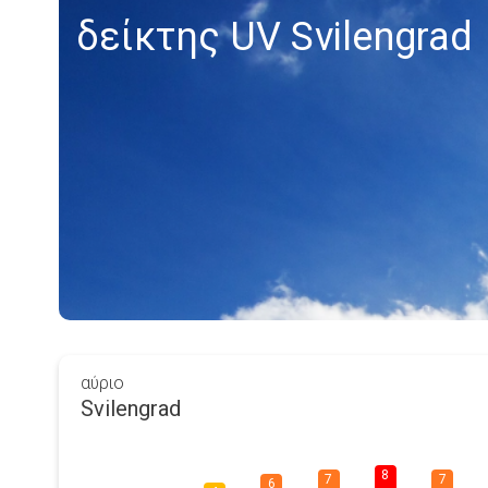
δείκτης UV Svilengrad
αύριο
Svilengrad
8
7
7
6