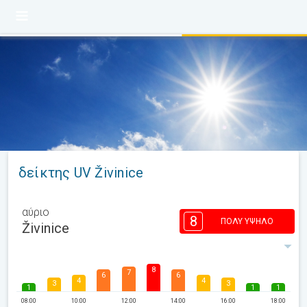
δείκτης UV Živinice
αύριο
8
ΠΟΛΎ ΥΨΗΛΌ
Živinice
8
7
6
6
4
4
3
3
1
1
1
08:00
10:00
12:00
14:00
16:00
18:00