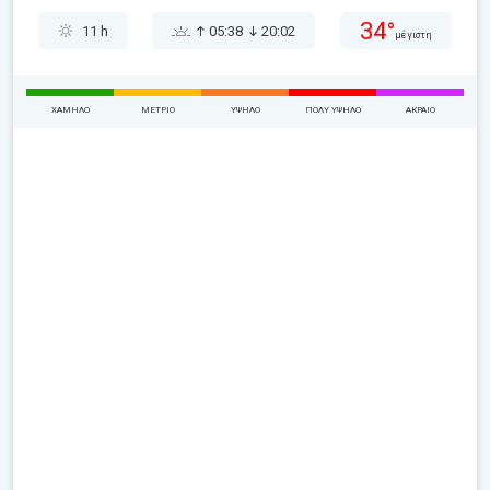
34°
11 h
05:38
20:02
μέγιστη
ΧΑΜΗΛΌ
ΜΈΤΡΙΟ
ΥΨΗΛΌ
ΠΟΛΎ ΥΨΗΛΌ
ΑΚΡΑΊΟ