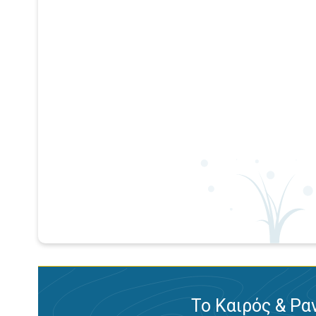
Το Καιρός & Ρα