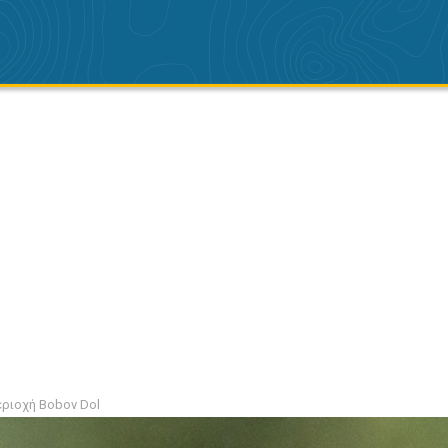
εριοχή Bobov Dol