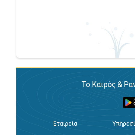
Το Καιρός & Ρα
Εταιρεία
Υπηρεσ