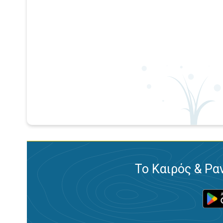
Το Καιρός & Ρα