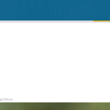
χή Potoci