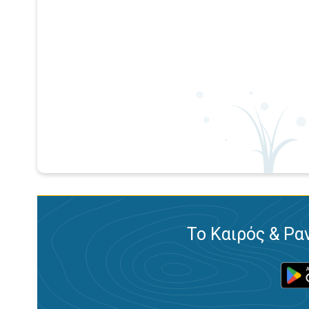
Το Καιρός & Ρα