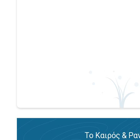
Το Καιρός & Ρα