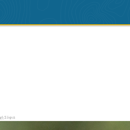
χή Σόφια