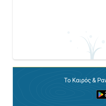
Το Καιρός & Ρα