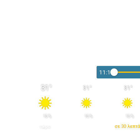
11:15
31
°
31
°
31
°
 10 % 
 10 % 
 10 % 
τώρα
σε 30 λεπτά