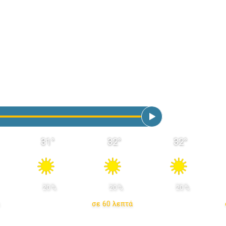
31
°
32
°
32
°
 20 % 
 20 % 
 20 % 
σε 60 λεπτά