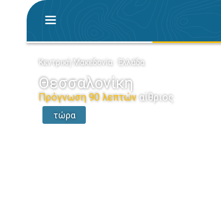
Κεντρική Μακεδονία · Ελλάδα
Θεσσαλονίκη
Πρόγνωση 90 λεπτών
αίθριος
τώρα