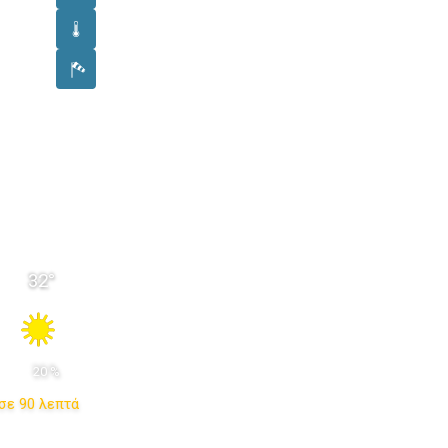
32
°
 20 % 
σε 90 λεπτά