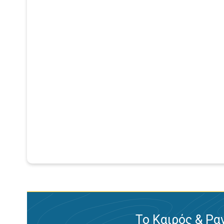
Το Καιρός & Ρα