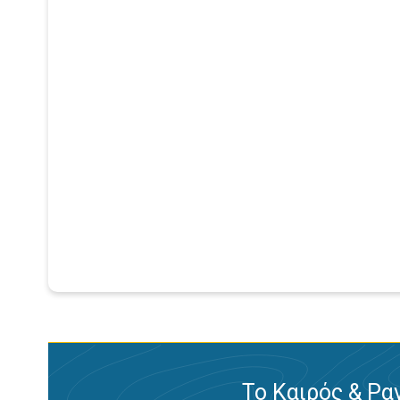
Το Καιρός & Ρα