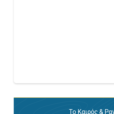
Το Καιρός & Ρα