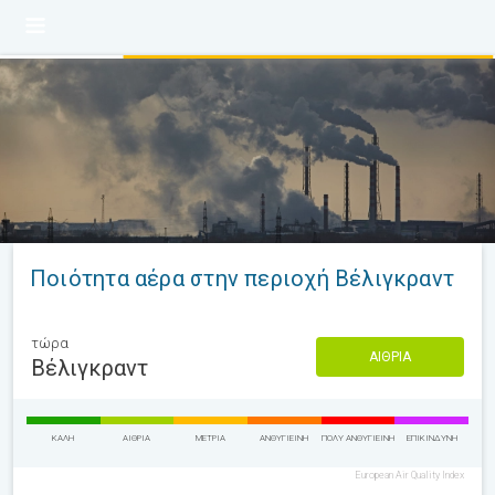
Ποιότητα αέρα στην περιοχή Βέλιγκραντ
τώρα
ΑΊΘΡΙΑ
Βέλιγκραντ
ΚΑΛΉ
ΑΊΘΡΙΑ
ΜΈΤΡΙΑ
ΑΝΘΥΓΙΕΙΝΉ
ΠΟΛΎ ΑΝΘΥΓΙΕΙΝΉ
ΕΠΙΚΊΝΔΥΝΗ
European Air Quality Index