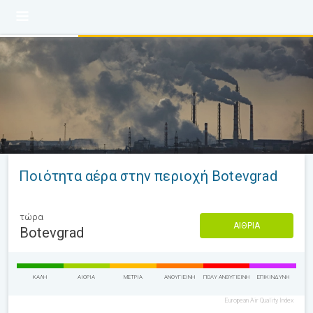
Ποιότητα αέρα στην περιοχή Botevgrad
τώρα
ΑΊΘΡΙΑ
Botevgrad
ΚΑΛΉ
ΑΊΘΡΙΑ
ΜΈΤΡΙΑ
ΑΝΘΥΓΙΕΙΝΉ
ΠΟΛΎ ΑΝΘΥΓΙΕΙΝΉ
ΕΠΙΚΊΝΔΥΝΗ
European Air Quality Index