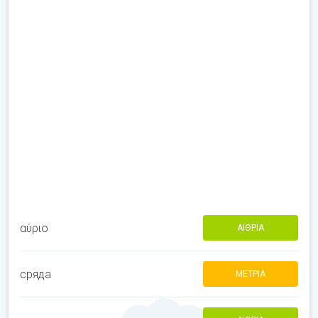
αύριο
ΑΊΘΡΙΑ
сряда
ΜΈΤΡΙΑ