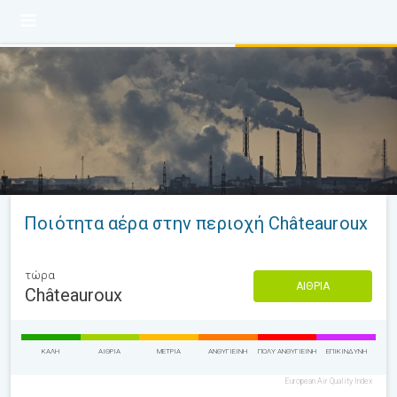
Ποιότητα αέρα στην περιοχή Châteauroux
τώρα
ΑΊΘΡΙΑ
Châteauroux
ΚΑΛΉ
ΑΊΘΡΙΑ
ΜΈΤΡΙΑ
ΑΝΘΥΓΙΕΙΝΉ
ΠΟΛΎ ΑΝΘΥΓΙΕΙΝΉ
ΕΠΙΚΊΝΔΥΝΗ
European Air Quality Index