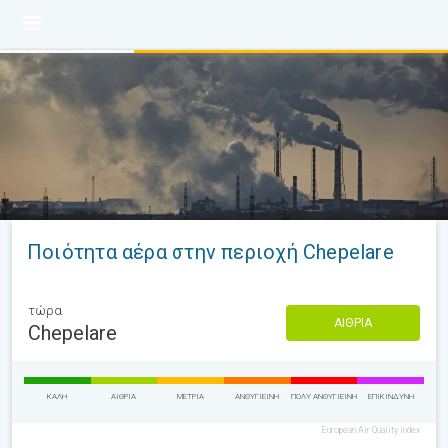
Ποιότητα αέρα στην περιοχή Chepelare
τώρα
ΑΊΘΡΙΑ
Chepelare
ΚΑΛΉ
ΑΊΘΡΙΑ
ΜΈΤΡΙΑ
ΑΝΘΥΓΙΕΙΝΉ
ΠΟΛΎ ΑΝΘΥΓΙΕΙΝΉ
ΕΠΙΚΊΝΔΥΝΗ
European Air Quality Index