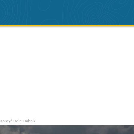
εριοχή Dolni Dabnik