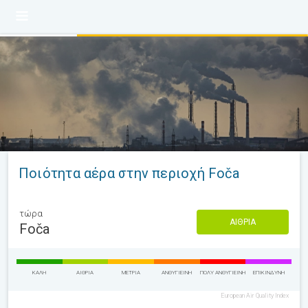
Ποιότητα αέρα στην περιοχή Foča
τώρα
ΑΊΘΡΙΑ
Foča
ΚΑΛΉ
ΑΊΘΡΙΑ
ΜΈΤΡΙΑ
ΑΝΘΥΓΙΕΙΝΉ
ΠΟΛΎ ΑΝΘΥΓΙΕΙΝΉ
ΕΠΙΚΊΝΔΥΝΗ
European Air Quality Index