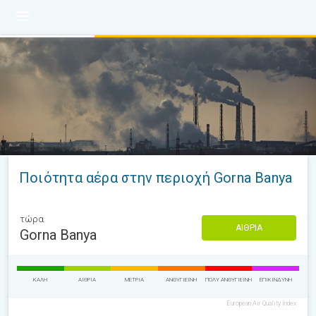
Ποιότητα αέρα στην περιοχή Gorna Banya
τώρα
ΑΊΘΡΙΑ
Gorna Banya
ΚΑΛΉ
ΑΊΘΡΙΑ
ΜΈΤΡΙΑ
ΑΝΘΥΓΙΕΙΝΉ
ΠΟΛΎ ΑΝΘΥΓΙΕΙΝΉ
ΕΠΙΚΊΝΔΥΝΗ
European Air Quality Index