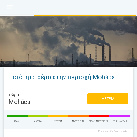
Ποιότητα αέρα στην περιοχή Mohács
τώρα
ΜΈΤΡΙΑ
Mohács
ΚΑΛΉ
ΑΊΘΡΙΑ
ΜΈΤΡΙΑ
ΑΝΘΥΓΙΕΙΝΉ
ΠΟΛΎ ΑΝΘΥΓΙΕΙΝΉ
ΕΠΙΚΊΝΔΥΝΗ
European Air Quality Index