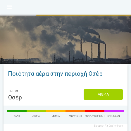
Ποιότητα αέρα στην περιοχή Οσέρ
τώρα
ΑΊΘΡΙΑ
Οσέρ
ΚΑΛΉ
ΑΊΘΡΙΑ
ΜΈΤΡΙΑ
ΑΝΘΥΓΙΕΙΝΉ
ΠΟΛΎ ΑΝΘΥΓΙΕΙΝΉ
ΕΠΙΚΊΝΔΥΝΗ
European Air Quality Index