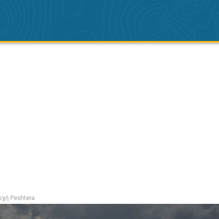
χή Peshtera