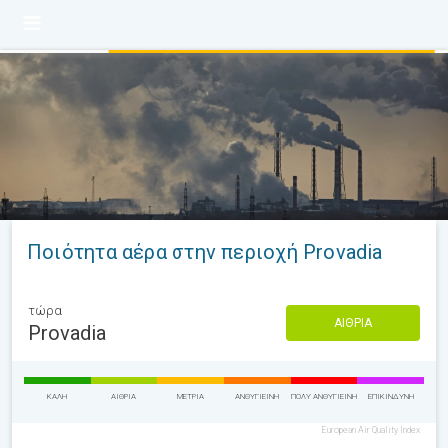
Ποιότητα αέρα στην περιοχή Provadia
τώρα
ΑΊΘΡΙΑ
Provadia
ΚΑΛΉ
ΑΊΘΡΙΑ
ΜΈΤΡΙΑ
ΑΝΘΥΓΙΕΙΝΉ
ΠΟΛΎ ΑΝΘΥΓΙΕΙΝΉ
ΕΠΙΚΊΝΔΥΝΗ
European Air Quality Index