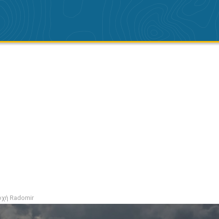
οχή Radomir