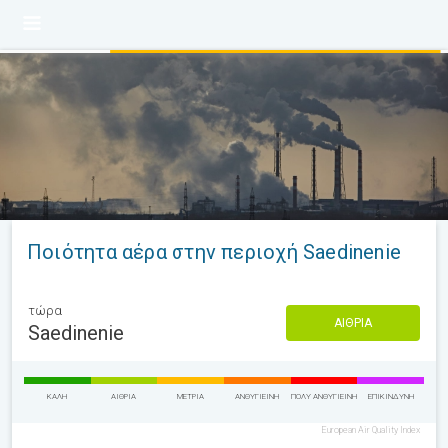
Ποιότητα αέρα στην περιοχή Saedinenie
τώρα
ΑΊΘΡΙΑ
Saedinenie
ΚΑΛΉ
ΑΊΘΡΙΑ
ΜΈΤΡΙΑ
ΑΝΘΥΓΙΕΙΝΉ
ΠΟΛΎ ΑΝΘΥΓΙΕΙΝΉ
ΕΠΙΚΊΝΔΥΝΗ
European Air Quality Index