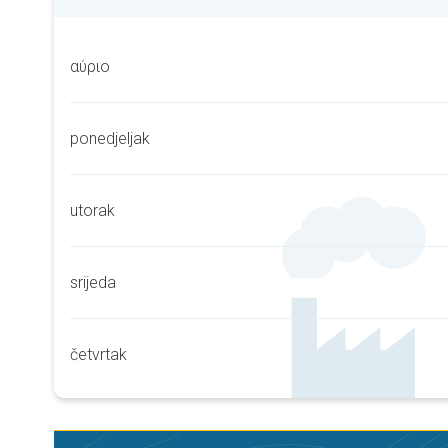
αύριο
ponedjeljak
utorak
srijeda
četvrtak