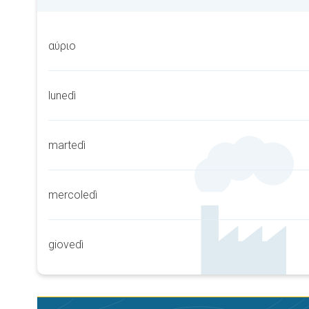
αύριο
lunedì
martedì
mercoledì
giovedì