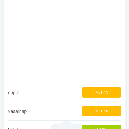
αύριο
ΜΈΤΡΙΑ
vasárnap
ΜΈΤΡΙΑ