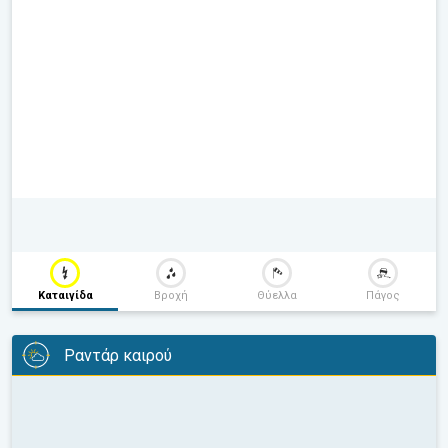
Καταιγίδα
Βροχή
Θύελλα
Πάγος
Ραντάρ καιρού