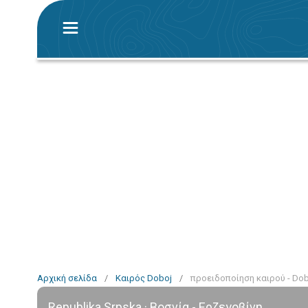
Αρχική σελίδα
/
Καιρός Doboj
/
προειδοποίηση καιρού - Dob
Republika Srpska · Βοσνία - Ερζεγοβίνη