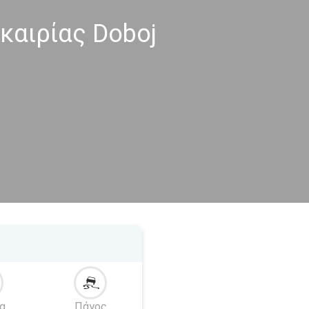
καιρίας Doboj
α
Πάγος