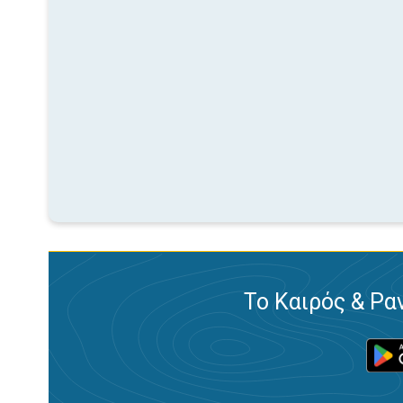
Το Καιρός & Ρα