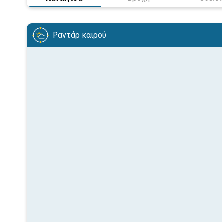
Ραντάρ καιρού