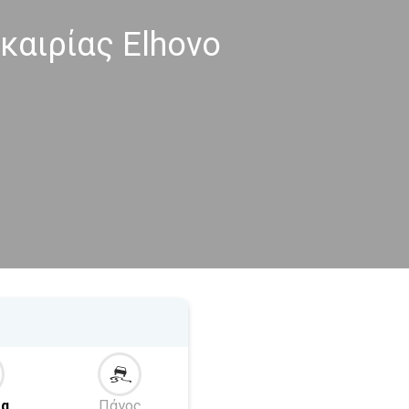
καιρίας Elhovo
α
Πάγος