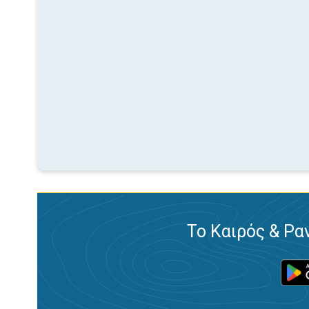
Το Καιρός & Ρα