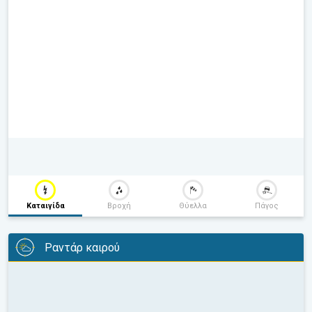
Καταιγίδα
Βροχή
Θύελλα
Πάγος
Ραντάρ καιρού