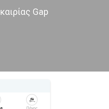
καιρίας Gap
α
Πάγος