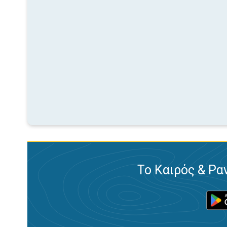
Το Καιρός & Ρα