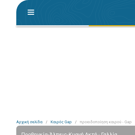
Αρχική σελίδα
/
Καιρός Gap
/
προειδοποίηση καιρού - Gap
Προβηγκία-Άλπεις-Κυανή Ακτή · Γαλλία