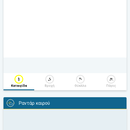
Καταιγίδα
Βροχή
Θύελλα
Πάγος
Ραντάρ καιρού