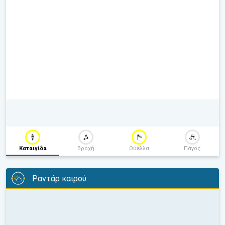
Καταιγίδα
Βροχή
Θύελλα
Πάγος
Ραντάρ καιρού