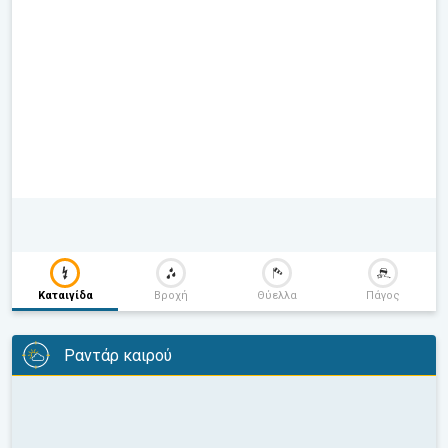
Καταιγίδα
Βροχή
Θύελλα
Πάγος
Ραντάρ καιρού