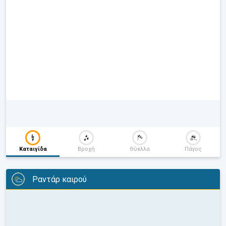
Καταιγίδα
Βροχή
Θύελλα
Πάγος
Ραντάρ καιρού