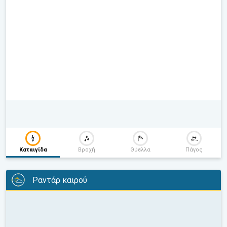
Καταιγίδα
Βροχή
Θύελλα
Πάγος
Ραντάρ καιρού