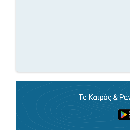
Το Καιρός & Ρα