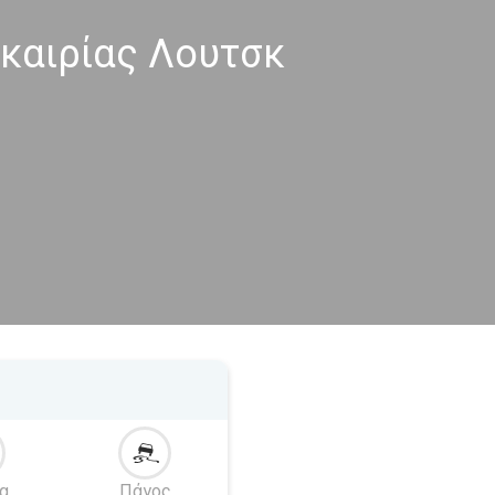
καιρίας Λουτσκ
α
Πάγος